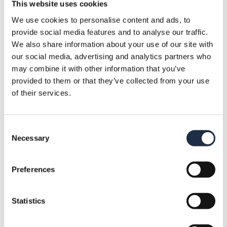
This website uses cookies
VERWELKOM HET NIEUWE JAAR
We use cookies to personalise content and ads, to
provide social media features and to analyse our traffic.
VANUIT HET HART VAN DE VELUWE!
We also share information about your use of our site with
our social media, advertising and analytics partners who
Maak je klaar voor een betoverende
may combine it with other information that you’ve
kerstborrel te midden van de prachtige
provided to them or that they’ve collected from your use
of their services.
Veluwe bij Hotel De Beyaerd! Nodig je
collega's uit om de feestdagen te vieren in
Consent
deze schitterende natuurlijke omgeving.
Necessary
Selection
Verwacht een avond vol warmte, heerlijke
hapjes en drankjes, en een gezellige sfeer.
Preferences
Samen met je collega's kun je genieten van
Statistics
een onvergetelijke kerstborrel in de
betoverende ambiance van de Veluwe. Mis