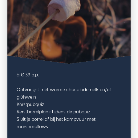
à € 39 p.p.
Ontvangst met warme chocolademelk en/of
glühwein
Kerstpubquiz
Kerstborrelplank tijdens de pubquiz
Sluit je borrel af bij het kampvuur met
marshmallows