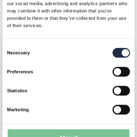
our social media, advertising and analytics partners who
speciaal een op maat gemaakt pakket aan.
may combine it with other information that you’ve
Meer informatie hierover vind je
hier
.
provided to them or that they’ve collected from your use
of their services.
Consent
FORT BOYARD
Necessary
Selection
Preferences
Statistics
Marketing