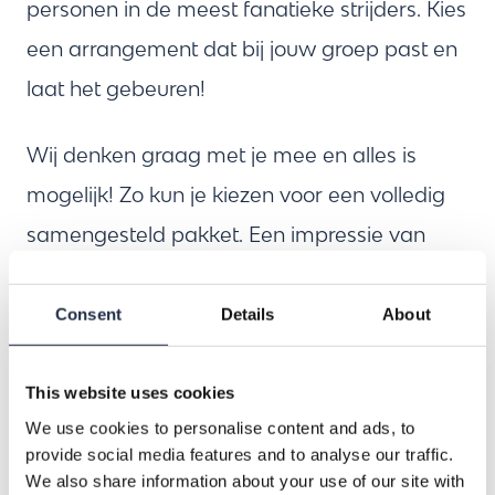
personen in de meest fanatieke strijders. Kies
een arrangement dat bij jouw groep past en
laat het gebeuren!
Wij denken graag met je mee en alles is
mogelijk! Zo kun je kiezen voor een volledig
samengesteld pakket. Een impressie van
onze arrangementen vind je hieronder. Ben je
met een klein groepje of wil je graag een
Consent
Details
About
losse
activiteit
boeken, dan kan dat natuurlijk
ook! Ben je juist op zoek naar iets speciaals
This website uses cookies
We use cookies to personalise content and ads, to
of wil je graag iets organiseren voor een
provide social media features and to analyse our traffic.
groep van 50+ personen, dan bieden wij
We also share information about your use of our site with